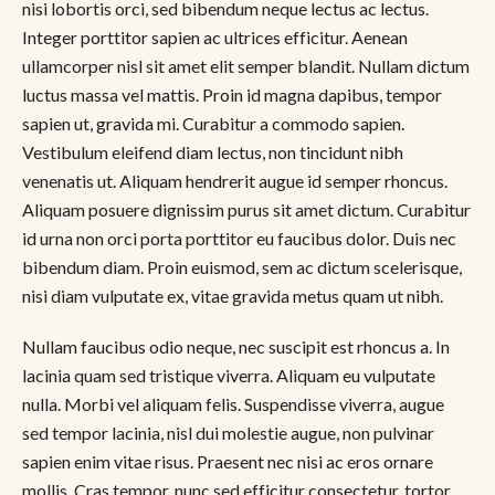
nisi lobortis orci, sed bibendum neque lectus ac lectus.
Integer porttitor sapien ac ultrices efficitur. Aenean
ullamcorper nisl sit amet elit semper blandit. Nullam dictum
luctus massa vel mattis. Proin id magna dapibus, tempor
sapien ut, gravida mi. Curabitur a commodo sapien.
Vestibulum eleifend diam lectus, non tincidunt nibh
venenatis ut. Aliquam hendrerit augue id semper rhoncus.
Aliquam posuere dignissim purus sit amet dictum. Curabitur
id urna non orci porta porttitor eu faucibus dolor. Duis nec
bibendum diam. Proin euismod, sem ac dictum scelerisque,
nisi diam vulputate ex, vitae gravida metus quam ut nibh.
Nullam faucibus odio neque, nec suscipit est rhoncus a. In
lacinia quam sed tristique viverra. Aliquam eu vulputate
nulla. Morbi vel aliquam felis. Suspendisse viverra, augue
sed tempor lacinia, nisl dui molestie augue, non pulvinar
sapien enim vitae risus. Praesent nec nisi ac eros ornare
mollis. Cras tempor, nunc sed efficitur consectetur, tortor